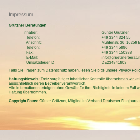
Impressum
Grützner Beratungen
Inhaber:
Günter Grützner
Telefon:
+49 3344 324 55
Anschrift:
Mühlenstr. 36, 16259 
Telefon:
+49 3344 5896
Fax:
+49 3344 150388
E-Mail:
info@gruetznerberatu
Umsatzsteuer ID:
DE234841803
Falls Sie Fragen zum Datenschutz haben, lesen Sie bitte unsere
Privacy Poli
Haftungshinweis:
Trotz sorgfältiger inhaltlicher Kontrolle übernehmen wir kei
ausschließlich deren Betreiber verantwortlich.
Alle Informationen erfolgen ohne Gewähr für ihre Richtigkeit. In keinem Fall
Haftung übernommen.
Copyright Fotos:
Günter Grützner, Mitglied im Verband Deutscher Fotojournal